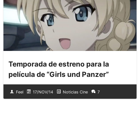
Temporada de estreno para la
película de “Girls und Panzer”
Feel
17/NOV/14
Noticias Cine
7