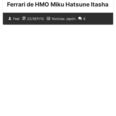
Ferrari de HMO Miku Hatsune Itasha
Feel
22/SEP/10
Noticias Japón
6