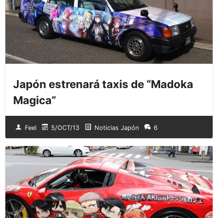
Japón estrenará taxis de “Madoka
Magica”
Feel
5/OCT/13
Noticias Japón
6