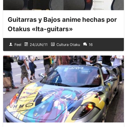
Guitarras y Bajos anime hechas por
Otakus «Ita-guitars»
Feel
24/JUN/11
Cultura Otaku
16