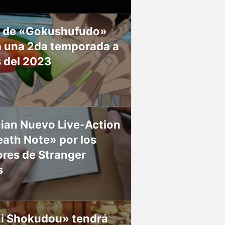
 de «Gokushufudo»
á una 2da temporada a
s del 2023
ian Nuevo Live-Action
ath Note» por los
res de Stranger
s
ai Shokudou» tendrá