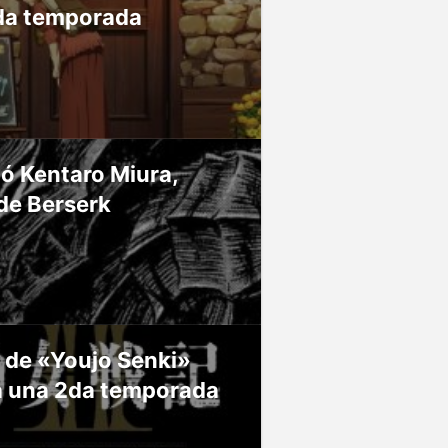
da temporada
ió Kentaro Miura,
de Berserk
 de «Youjo Senki»
á una 2da temporada