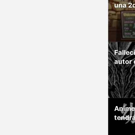
una 2
Fallec
autor 
Anime
tendr