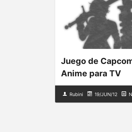
Juego de Capcom
Anime para TV
Rubini
19/JUN/12
N