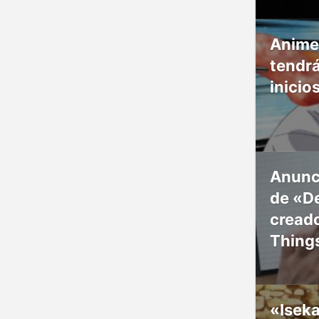
Anime
tendr
inicio
Anunc
de «De
creado
Thing
«Isek