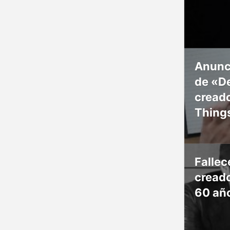
Anunc
de «De
creado
Thing
Falle
creado
60 añ