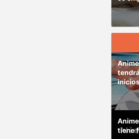
Anime
tendr
inicio
Anime
tiene 