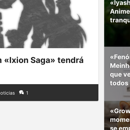
«Iyash
Anime
tranqu
«Fenó
 «Ixion Saga» tendrá
Meinho
que v
todos
oticias
1
«Grow
moment
se em