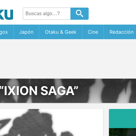
gos
Japón
Otaku & Geek
Cine
Redacción
“IXION SAGA”