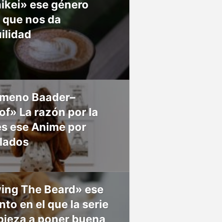
ikei» ese género
 que nos da
ilidad
meno Baader–
f» La razón por la
es ese Anime por
 lados
ing The Beard» ese
o en el que la serie
pieza a poner buena