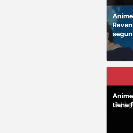
Anime
Reven
segun
Anime
tiene 