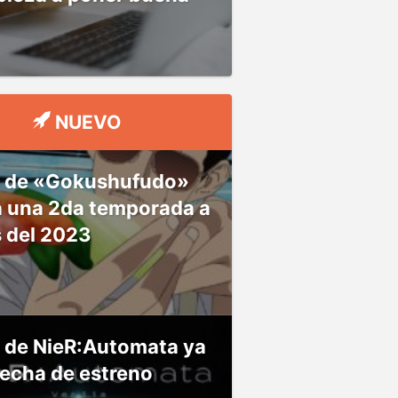
NUEVO
 de «Gokushufudo»
á una 2da temporada a
s del 2023
 de NieR:Automata ya
fecha de estreno