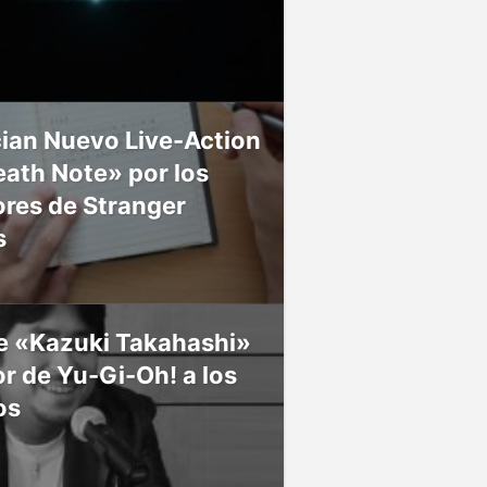
ian Nuevo Live-Action
ath Note» por los
res de Stranger
s
ce «Kazuki Takahashi»
r de Yu-Gi-Oh! a los
os