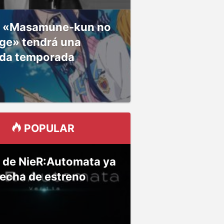
 «Masamune-kun no
ge» tendrá una
da temporada
POPULAR
 de NieR:Automata ya
fecha de estreno