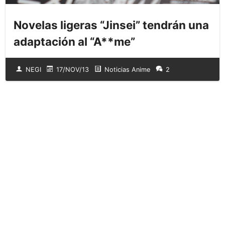
Novelas ligeras “Jinsei” tendrán una
adaptación al “A**me”
NEGI
17/NOV/13
Noticias Anime
2