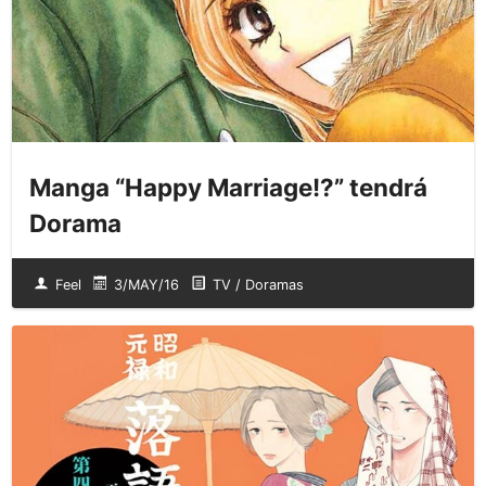
Manga “Happy Marriage!?” tendrá
Dorama
Feel
3/MAY/16
TV / Doramas