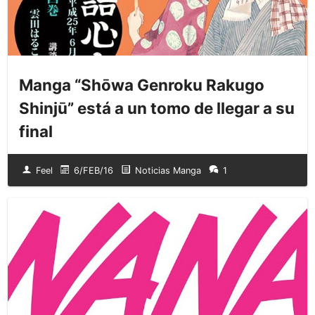
Manga “Shōwa Genroku Rakugo
Shinjū” está a un tomo de llegar a su
final
Feel
6/FEB/16
Noticias Manga
1