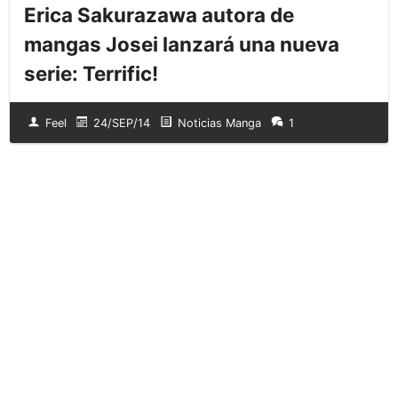
Erica Sakurazawa autora de
mangas Josei lanzará una nueva
serie: Terrific!
Feel
24/SEP/14
Noticias Manga
1