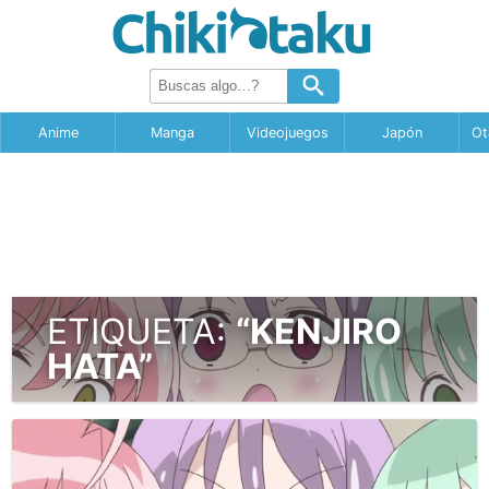
Anime
Manga
Videojuegos
Japón
Ot
ETIQUETA:
“KENJIRO
HATA”