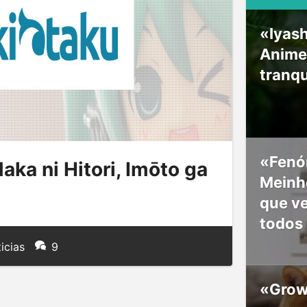
«Iyash
Anime
tranqu
«Fenó
ka ni Hitori, Imōto ga
Meinho
que v
todos
icias
9
«Grow