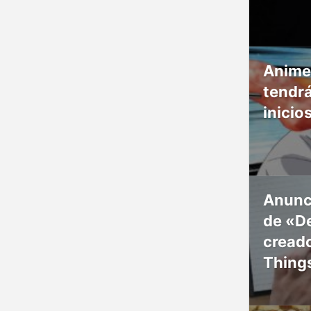
Anime
tendr
inicio
Anunc
de «De
creado
Thing