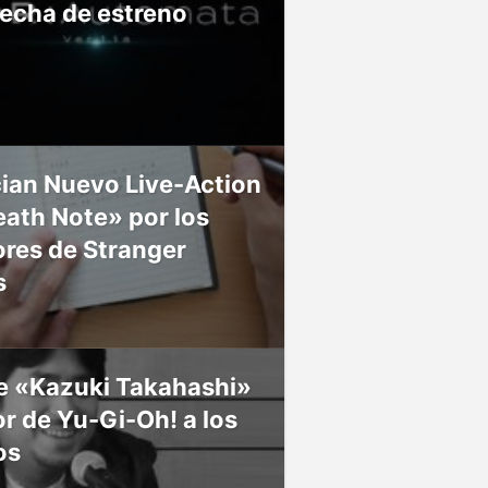
fecha de estreno
ian Nuevo Live-Action
ath Note» por los
res de Stranger
s
ce «Kazuki Takahashi»
r de Yu-Gi-Oh! a los
os