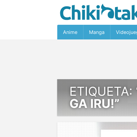
Anime
Manga
Videojue
ETIQUETA:
GA IRU!”