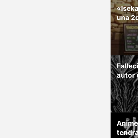
«Isek
una 2
Fallec
autor 
Anime
tendr