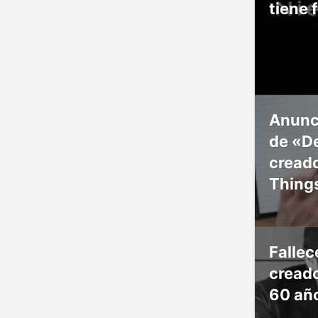
tiene 
Anunc
de «De
creado
Thing
Falle
creado
60 añ