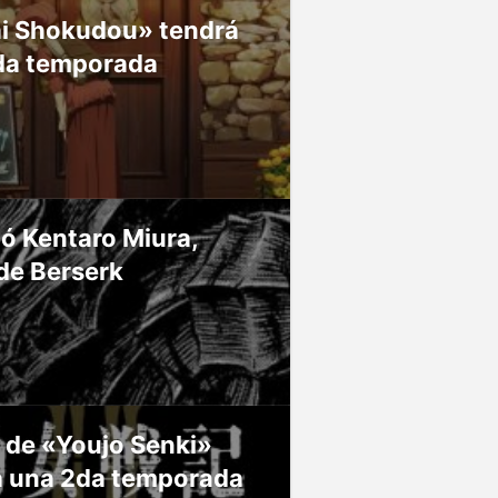
ai Shokudou» tendrá
da temporada
ió Kentaro Miura,
de Berserk
 de «Youjo Senki»
á una 2da temporada