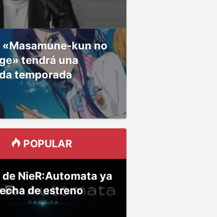
 «Masamune-kun no
ge» tendrá una
da temporada
POPULAR
 de NieR:Automata ya
fecha de estreno