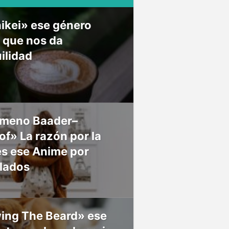
ikei» ese género
 que nos da
ilidad
meno Baader–
f» La razón por la
es ese Anime por
 lados
ing The Beard» ese