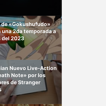
 de «Gokushufudo»
á una 2da temporada a
s del 2023
ian Nuevo Live-Action
ath Note» por los
res de Stranger
s