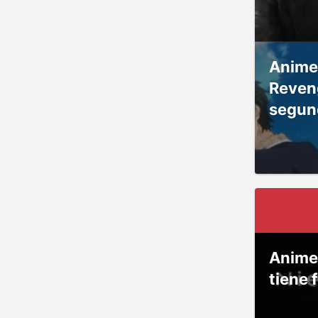
Anime
Reven
segun
Anime
tiene 