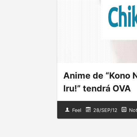
Anime de “Kono Na
Iru!” tendrá OVA
Feel
28/SEP/12
Not