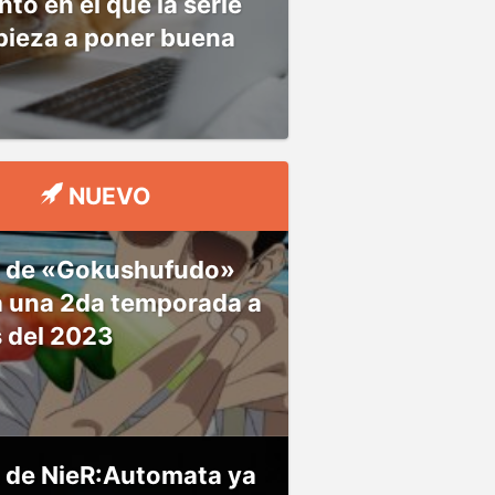
o en el que la serie
pieza a poner buena
NUEVO
 de «Gokushufudo»
á una 2da temporada a
s del 2023
 de NieR:Automata ya