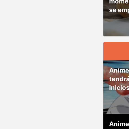
moment
se em
Anime
tendr
inicio
Anime