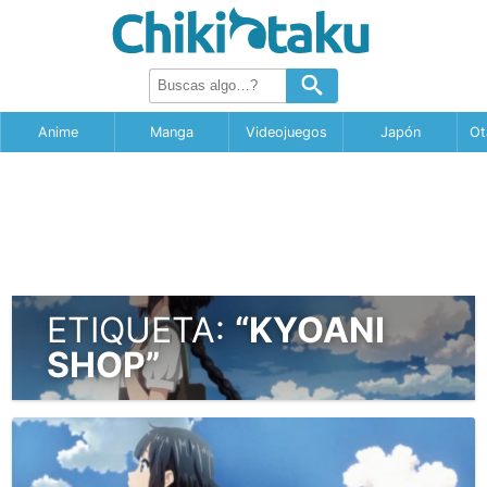
Anime
Manga
Videojuegos
Japón
Ot
ETIQUETA:
“KYOANI
SHOP”