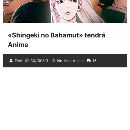
«Shingeki no Bahamut» tendrá
Anime
Feel
30/DIC/13
Noticias Anime
16