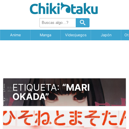
Anime
Manga
Videojuegos
Japón
Ot
ETIQUETA:
“MARI
OKADA”