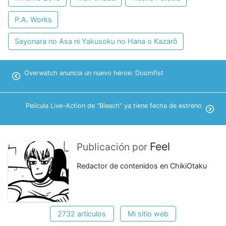
P.A. Works
Sayonara no Asa ni Yakusoku no Hana o Kazarō
Overwatch anuncia un nuevo héroe: Doomfist
Película Live-Action de “Bleach” ya tiene fecha de estreno
Feel
Publicación por
Redactor de contenidos en ChikiOtaku
2732 artículos
Mi sitio web