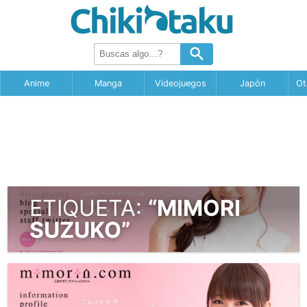
Anime
Manga
Videojuegos
Japón
Ot
ETIQUETA:
“MIMORI
SUZUKO”