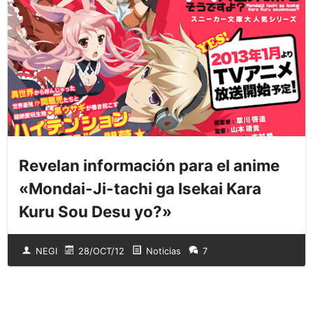
Revelan información para el anime
«Mondai-Ji-tachi ga Isekai Kara
Kuru Sou Desu yo?»
NEGI
28/OCT/12
Noticias
7