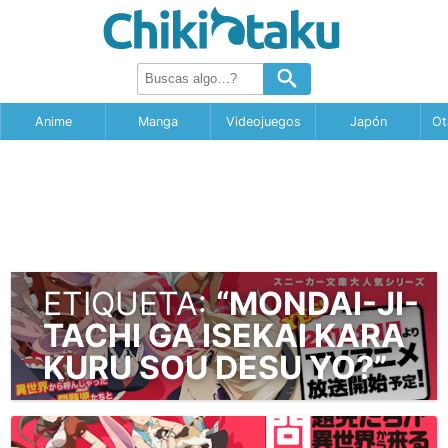
Anime
Manga
Videojuegos
Japón
Ot
ETIQUETA:
“MONDAI-JI-
TACHI GA ISEKAI KARA
KURU SOU DESU YO?”