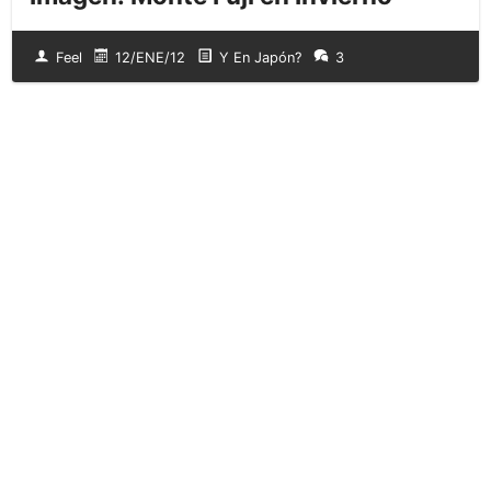
Feel
12/ENE/12
Y En Japón?
3