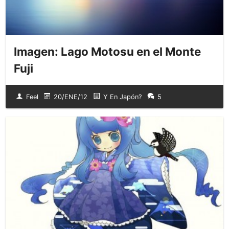
Imagen: Lago Motosu en el Monte
Fuji
Feel
20/ENE/12
Y En Japón?
5