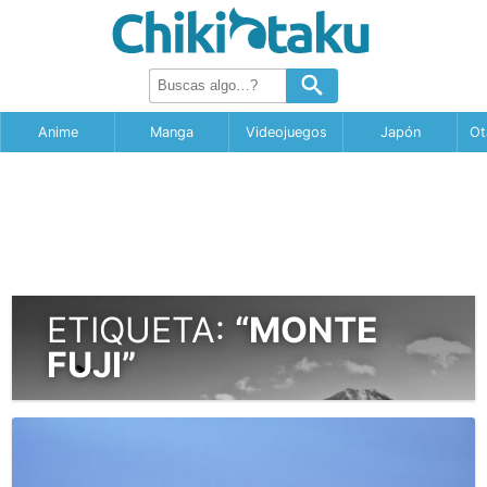
Anime
Manga
Videojuegos
Japón
Ot
ETIQUETA:
“MONTE
FUJI”