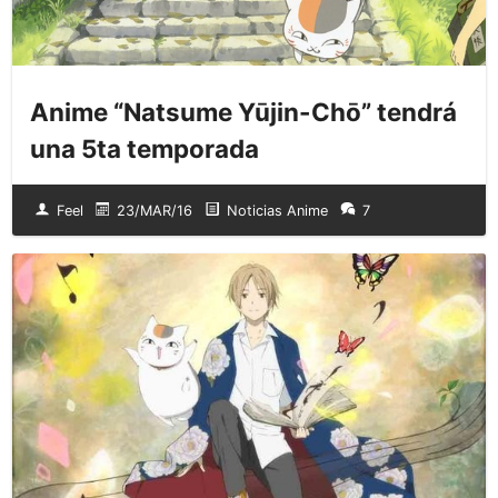
Anime “Natsume Yūjin-Chō” tendrá
una 5ta temporada
Feel
23/MAR/16
Noticias Anime
7