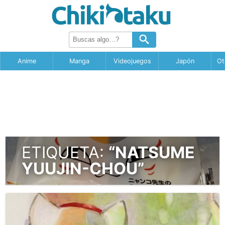
Anime
Manga
Videojuegos
Japón
Ot
ETIQUETA:
“NATSUME
YUUJIN-CHOU”