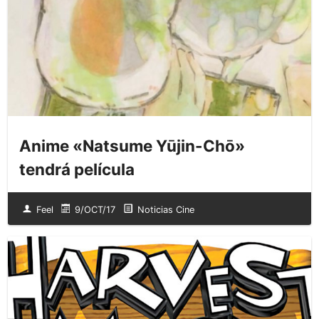
Anime «Natsume Yūjin-Chō»
tendrá película
Feel
9/OCT/17
Noticias Cine