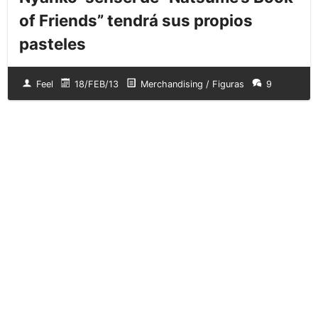
of Friends” tendrá sus propios
pasteles
Feel
18/FEB/13
Merchandising / Figuras
9