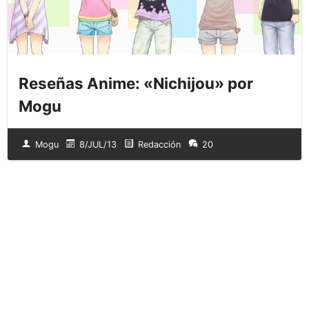
Reseñas Anime: «Nichijou» por
Mogu
Mogu
8/JUL/13
Redacción
20