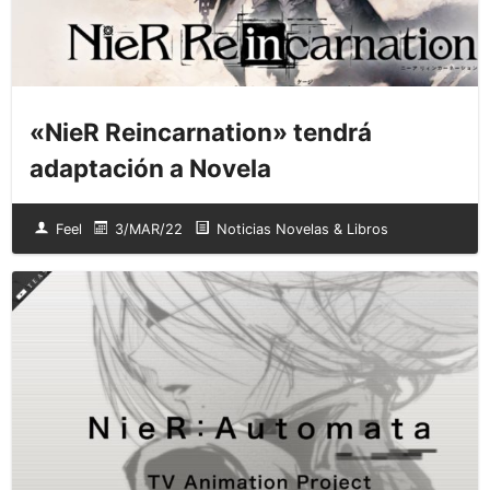
«NieR Reincarnation» tendrá
adaptación a Novela
Feel
3/MAR/22
Noticias Novelas & Libros