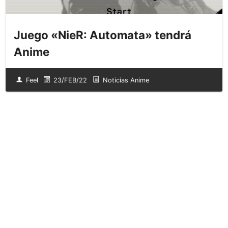
Juego «NieR: Automata» tendrá
Anime
Feel
23/FEB/22
Noticias Anime