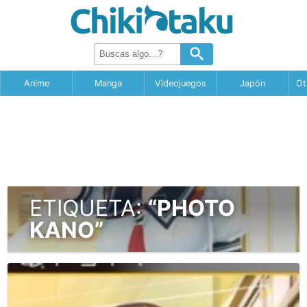
Anime
Manga
Videojuegos
Japón
Ot
ETIQUETA:
“PHOTO
KANO”