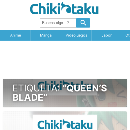
Anime
Manga
Videojuegos
Japón
Ot
ETIQUETA:
“QUEEN’S
BLADE”