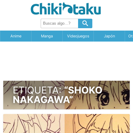
Anime
Manga
Videojuegos
Japón
Ot
ETIQUETA:
“SHOKO
NAKAGAWA”