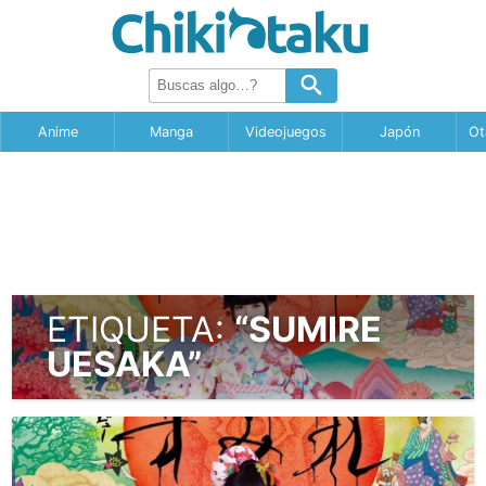
Anime
Manga
Videojuegos
Japón
Ot
ETIQUETA:
“SUMIRE
UESAKA”