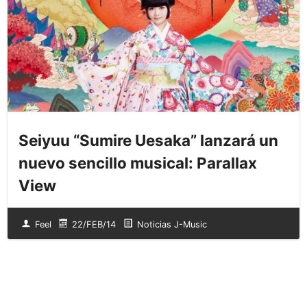
Seiyuu “Sumire Uesaka” lanzará un
nuevo sencillo musical: Parallax
View
Feel
22/FEB/14
Noticias J-Music