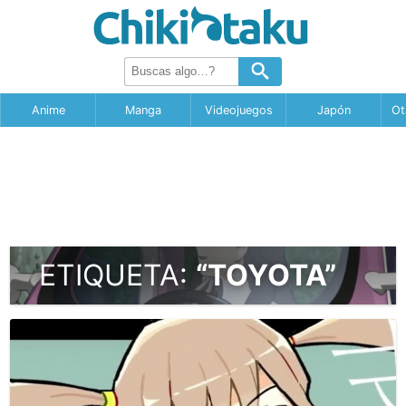
Anime
Manga
Videojuegos
Japón
Ot
ETIQUETA:
“TOYOTA”