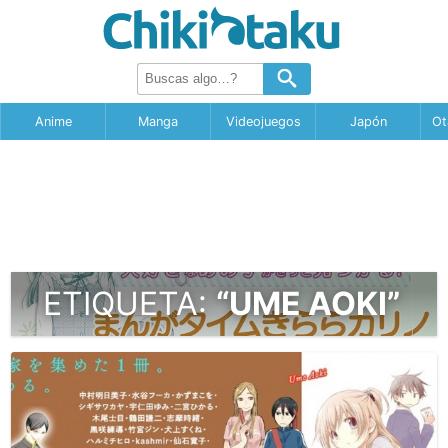
Anime
Manga
Videojuegos
Japón
Ot
ETIQUETA:
“UME AOKI”