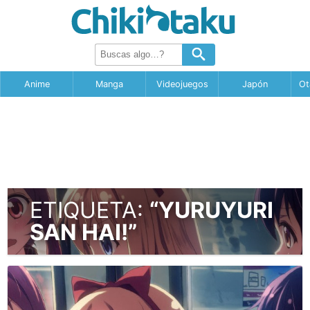
Anime
Manga
Videojuegos
Japón
Ot
ETIQUETA:
“YURUYURI
SAN HAI!”