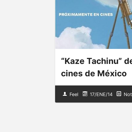
“Kaze Tachinu” de
cines de México
Feel
17/ENE/14
Not