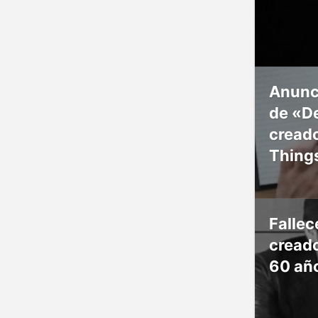
Anunc
de «De
creado
Thing
Falle
creado
60 añ