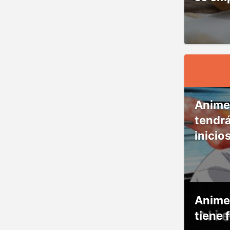
Anime
tendr
inicio
Anime
tiene 