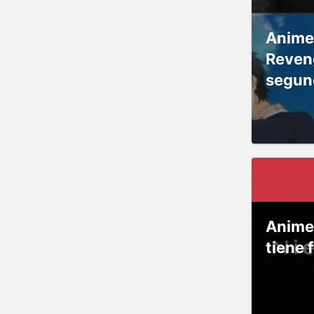
Anime
Reven
segun
Anime
tiene 