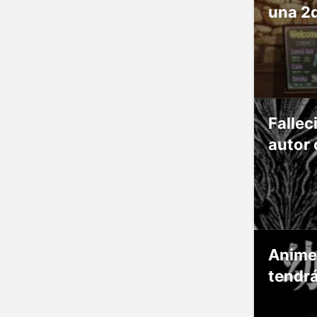
una 2
Fallec
autor 
Anime
tendr