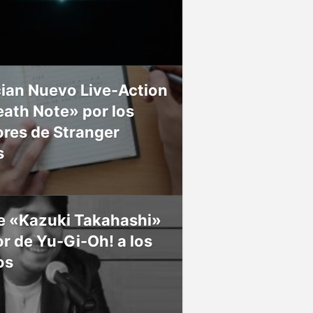
ian Nuevo Live-Action
ath Note» por los
res de Stranger
s
ce «Kazuki Takahashi»
r de Yu-Gi-Oh! a los
os