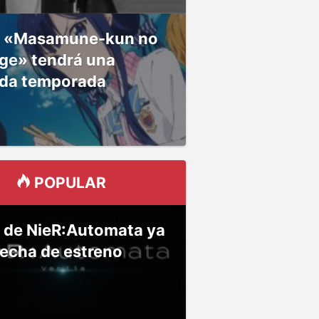
 «Masamune-kun no
ge» tendrá una
da temporada
POPULAR
 de NieR:Automata ya
fecha de estreno