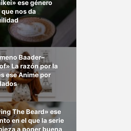
ikei» ese género
 que nos da
ilidad
meno Baader–
f» La razón por la
es ese Anime por
 lados
ing The Beard» ese
o en el que la serie
pieza a poner buena