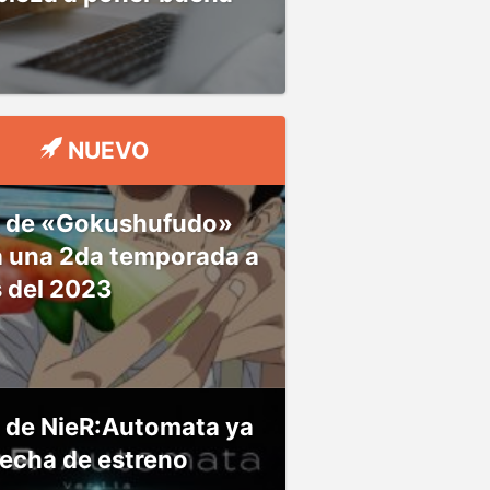
NUEVO
 de «Gokushufudo»
á una 2da temporada a
s del 2023
 de NieR:Automata ya
fecha de estreno