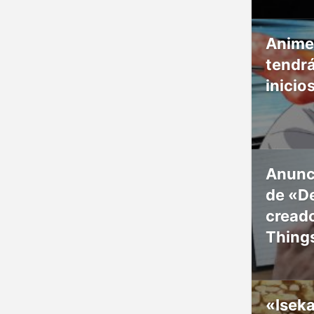
Anime
tendr
inicio
Anunc
de «De
creado
Thing
«Isek