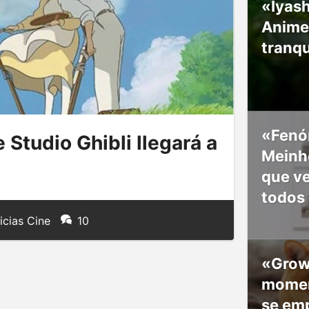
«Iyash
Anime
tranqu
«Fenó
 Studio Ghibli llegará a
Meinho
que v
todos
icias Cine
10
«Grow
moment
se em