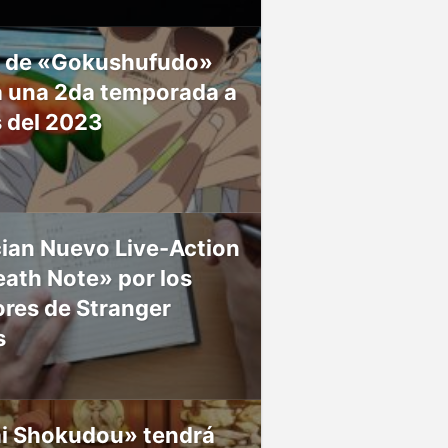
 de «Gokushufudo»
á una 2da temporada a
s del 2023
ian Nuevo Live-Action
ath Note» por los
res de Stranger
s
ai Shokudou» tendrá