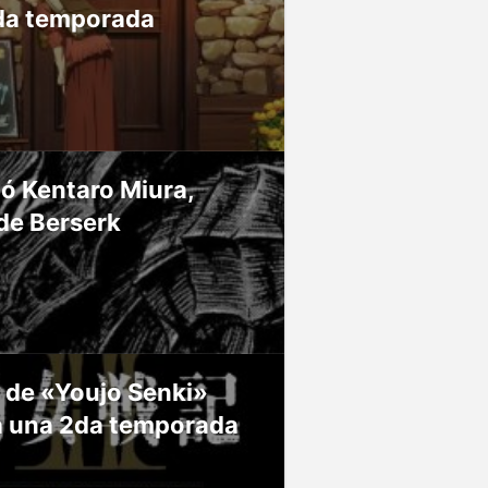
da temporada
ió Kentaro Miura,
de Berserk
 de «Youjo Senki»
á una 2da temporada