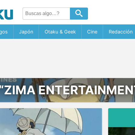
gos
Japón
Otaku & Geek
Cine
Redacción
“ZIMA ENTERTAINMEN