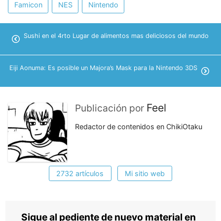
Famicon
NES
Nintendo
Sushi en el 4rto Lugar de alimentos mas deliciosos del mundo
Eiji Aonuma: Es posible un Majora’s Mask para la Nintendo 3DS
Feel
Publicación por
Redactor de contenidos en ChikiOtaku
2732 artículos
Mi sitio web
Sigue al pediente de nuevo material en