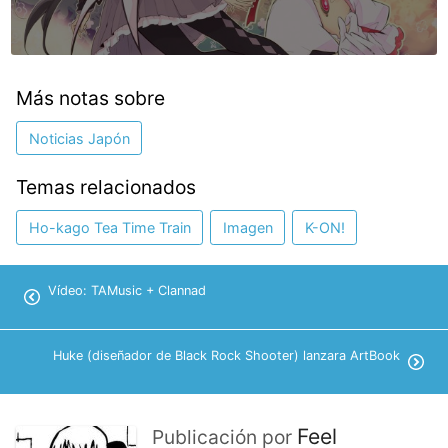
Más notas sobre
Noticias Japón
Temas relacionados
Ho-kago Tea Time Train
Imagen
K-ON!
Vídeo: TAMusic + Clannad
Huke (diseñador de Black Rock Shooter) lanzara ArtBook
Feel
Publicación por