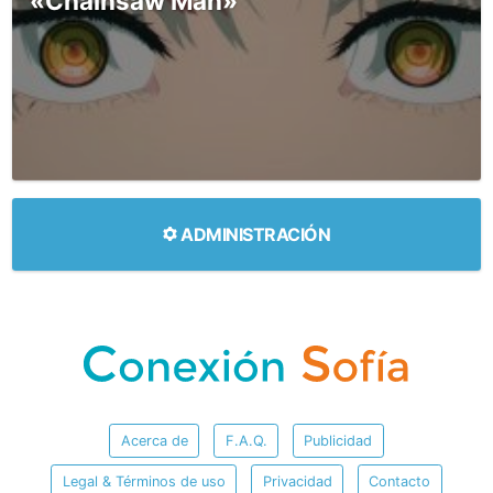
«Chainsaw Man»
ADMINISTRACIÓN
Acerca de
F.A.Q.
Publicidad
Legal & Términos de uso
Privacidad
Contacto