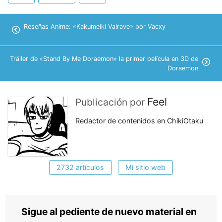
Reseñas Anime: «Kakumeiki Valrave» por Vacxy
Tráiler de «Stand By Me Doraemon» la primer película en 3D de
Doraemon
Feel
Publicación por
Redactor de contenidos en ChikiOtaku
2732 artículos
Mi sitio web
Sigue al pediente de nuevo material en