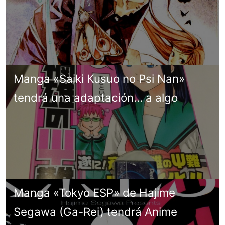
Manga «Saiki Kusuo no Psi Nan»
tendrá una adaptación… a algo
Manga «Tokyo ESP» de Hajime
Segawa (Ga-Rei) tendrá Anime