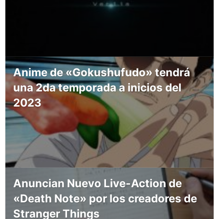
Anime de «Gokushufudo» tendrá
una 2da temporada a inicios del
2023
Anuncian Nuevo Live-Action de
«Death Note» por los creadores de
Stranger Things