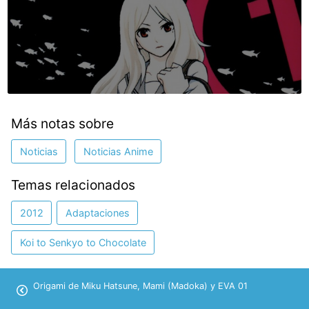
Más notas sobre
Noticias
Noticias Anime
Temas relacionados
2012
Adaptaciones
Koi to Senkyo to Chocolate
Origami de Miku Hatsune, Mami (Madoka) y EVA 01