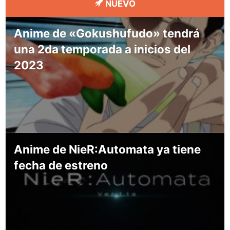
NUEVO
Anime de «Gokushufudo» tendrá
una 2da temporada a inicios del
2023
Anime de NieR:Automata ya tiene
fecha de estreno