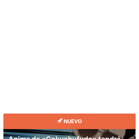
NUEVO
Anime de «Gokushufudo» tendrá