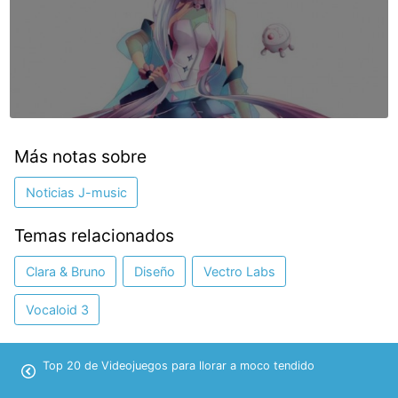
Más notas sobre
Noticias J-music
Temas relacionados
Clara & Bruno
Diseño
Vectro Labs
Vocaloid 3
Top 20 de Videojuegos para llorar a moco tendido