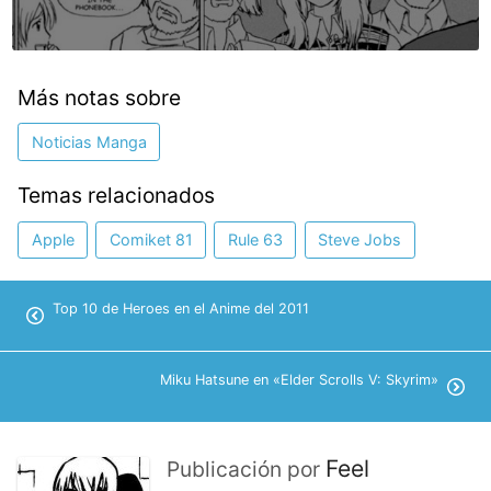
Más notas sobre
Noticias Manga
Temas relacionados
Apple
Comiket 81
Rule 63
Steve Jobs
Top 10 de Heroes en el Anime del 2011
Miku Hatsune en «Elder Scrolls V: Skyrim»
Feel
Publicación por