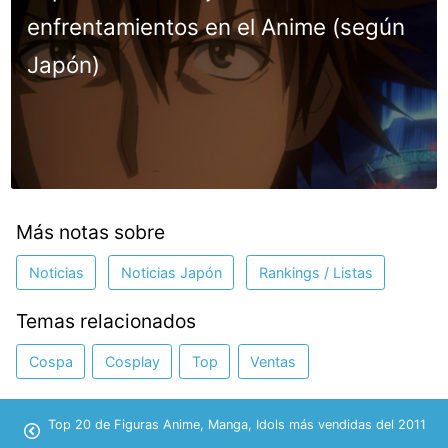
enfrentamientos en el Anime (según
Japón)
Más notas sobre
Noticias
Noticias Japón
Rankings / Listas
Temas relacionados
Cospa
Cosplay
Top
Ventas
Top 20 de Figuras Anime, Manga, Idols más vendidas del 2011