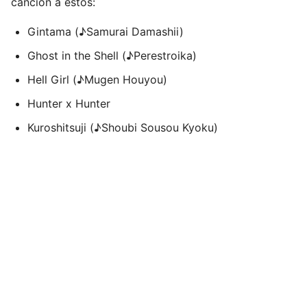
canción a estos:
Gintama (♪Samurai Damashii)
Ghost in the Shell (♪Perestroika)
Hell Girl (♪Mugen Houyou)
Hunter x Hunter
Kuroshitsuji (♪Shoubi Sousou Kyoku)