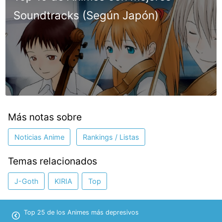
Soundtracks (Según Japón)
Más notas sobre
Noticias Anime
Rankings / Listas
Temas relacionados
J-Goth
KIRIA
Top
Top 25 de los Animes más depresivos