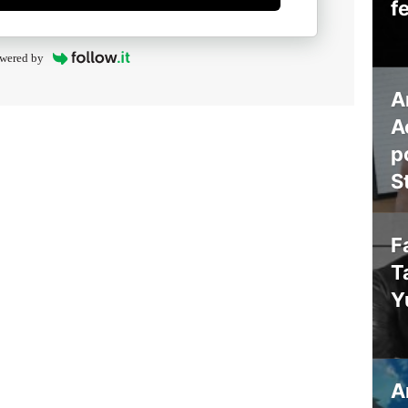
f
wered by
A
A
p
S
F
T
Y
A