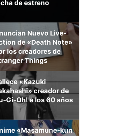
echa de estreno
nuncian Nuevo Live-
ction de «Death Note»
or los creadores de
tranger Things
allece «Kazuki
akahashi» creador de
u-Gi-Oh! a los 60 años
nime «Masamune-kun