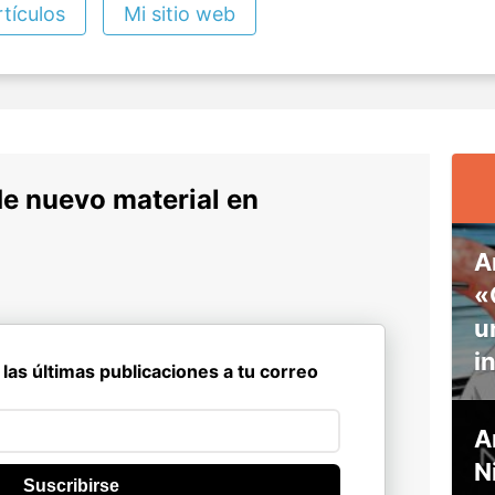
tículos
Mi sitio web
de nuevo material en
A
«
u
i
 las últimas publicaciones a tu correo
A
N
Suscribirse