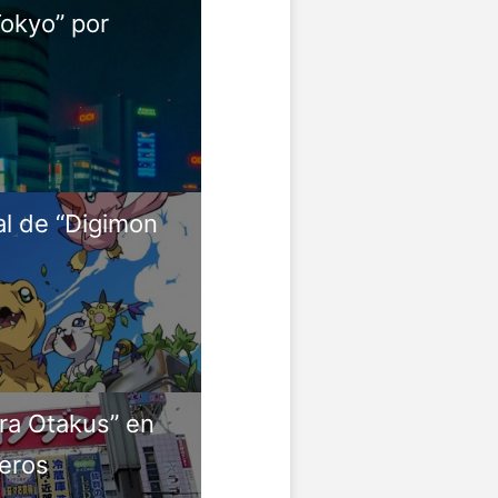
Tokyo” por
l de “Digimon
ra Otakus” en
jeros