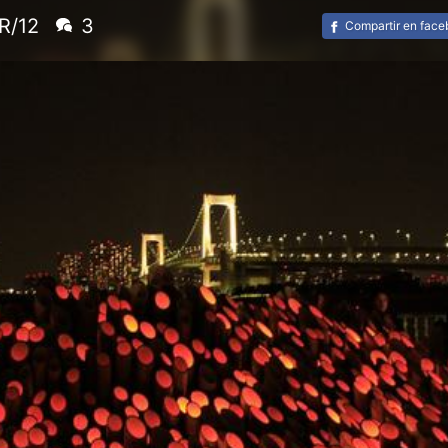
R/12
3
Compartir en fac