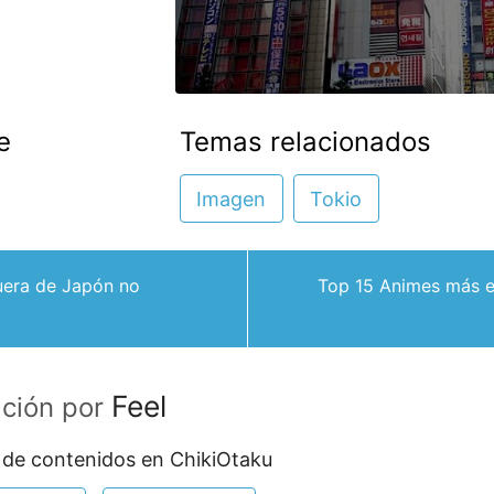
e
Temas relacionados
Imagen
Tokio
uera de Japón no
Top 15 Animes más e
Feel
ación por
 de contenidos en ChikiOtaku