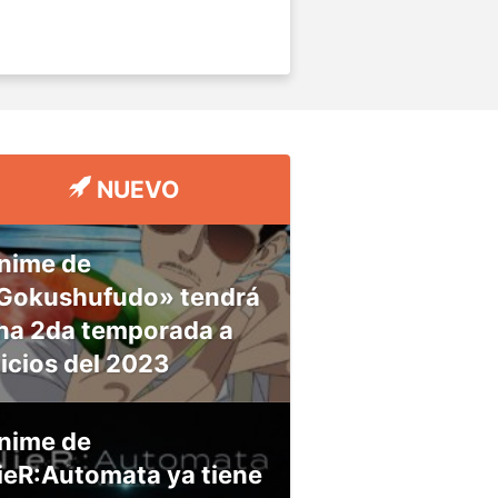
NUEVO
nime de
Gokushufudo» tendrá
na 2da temporada a
nicios del 2023
nime de
ieR:Automata ya tiene