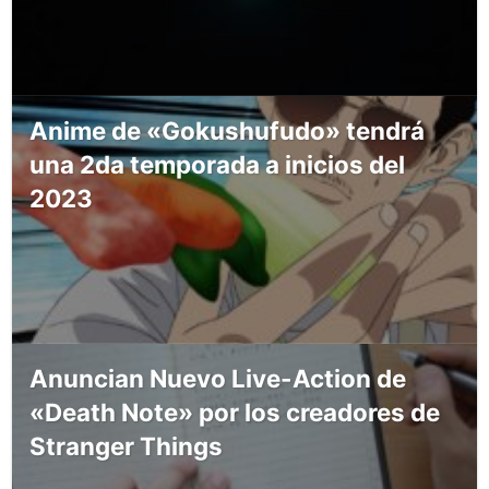
Anime de «Gokushufudo» tendrá
una 2da temporada a inicios del
2023
Anuncian Nuevo Live-Action de
«Death Note» por los creadores de
Stranger Things