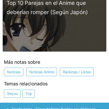
Top 10 Parejas en el Anime que
deberían romper (Según Japón)
Más notas sobre
Noticias
Noticias Anime
Rankings / Listas
Temas relacionados
Seiyuu
Top
Reseña Anime: «Trigun: Badlands Rumble» por Wolfwood