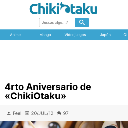
Anime
Manga
Videojuegos
Japón
Ot
4rto Aniversario de
«ChikiOtaku»
Feel
20/JUL/12
97