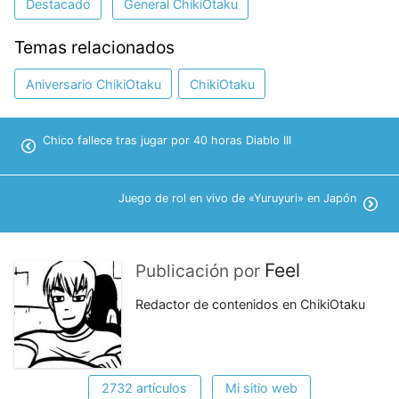
Destacado
General ChikiOtaku
Temas relacionados
Aniversario ChikiOtaku
ChikiOtaku
Chico fallece tras jugar por 40 horas Diablo III
Juego de rol en vivo de «Yuruyuri» en Japón
Feel
Publicación por
Redactor de contenidos en ChikiOtaku
2732 artículos
Mi sitio web