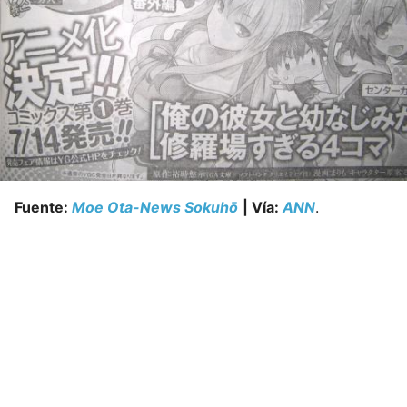
Fuente:
Moe Ota-News Sokuhō
| Vía:
ANN
.