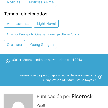
Noticias
Noticias Anime
Temas relacionados
Adaptaciones
Light Novel
Ore no Kanojo to Osananajimi ga Shura Sugiru
Oreshura
Young Gangan
«Sailor Moon» tendrá un nuevo anime en el 2013
Revela nuevos personajes y fecha de lanzamiento de
«PlayStation All-Stars Battle Royale»
Picorock
Publicación por
Yup!!