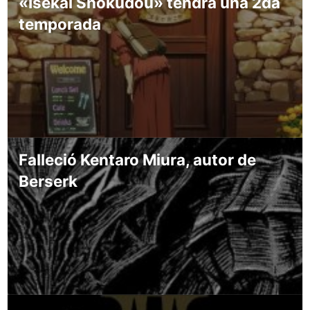
«Isekai Shokudou» tendrá una 2da
temporada
Falleció Kentaro Miura, autor de
Berserk