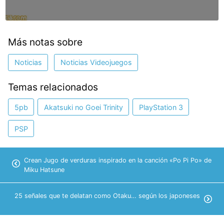
Más notas sobre
Noticias
Noticias Videojuegos
Temas relacionados
5pb
Akatsuki no Goei Trinity
PlayStation 3
PSP
Crean Jugo de verduras inspirado en la canción «Po Pi Po» de
Miku Hatsune
25 señales que te delatan como Otaku… según los japoneses