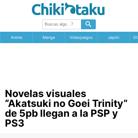
Anime
Manga
Videojuegos
Japón
Ot
Novelas visuales
“Akatsuki no Goei Trinity”
de 5pb llegan a la PSP y
PS3