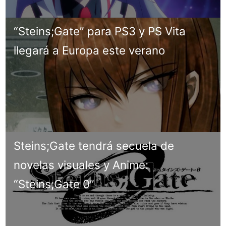
“Steins;Gate” para PS3 y PS Vita
llegará a Europa este verano
Steins;Gate tendrá secuela de
novelas visuales y Anime:
“Steins;Gate 0”