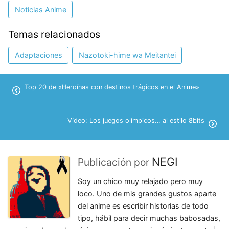
Noticias Anime
Temas relacionados
Adaptaciones
Nazotoki-hime wa Meitantei
Top 20 de «Heroínas con destinos trágicos en el Anime»
Vídeo: Los juegos olímpicos… al estilo 8bits
NEGI
Publicación por
Soy un chico muy relajado pero muy
loco. Uno de mis grandes gustos aparte
del anime es escribir historias de todo
tipo, hábil para decir muchas babosadas,