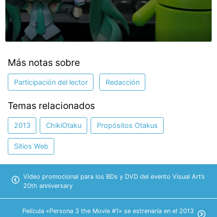
Más notas sobre
Participación del lector
Redacción
Temas relacionados
2013
ChikiOtaku
Propósitos Otakus
Sitios Web
Video promocional para los BDs y DVD del evento Visual Art’s
20th anniversary
Película «Persona 3 the Movie #1» se estrenaría en el 2013