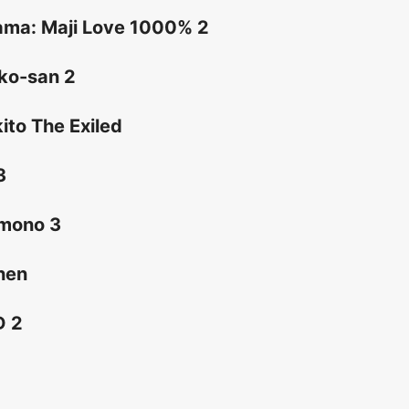
sama: Maji Love 1000% 2
uko-san 2
ito The Exiled
3
imono 3
hen
D 2