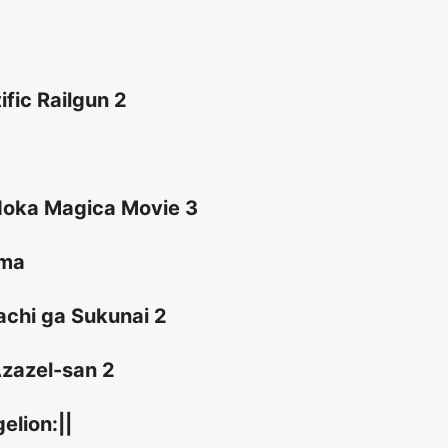
ific Railgun 2
doka Magica Movie 3
ima
chi ga Sukunai 2
zazel-san 2
elion:||