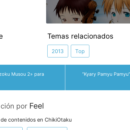
e
Temas relacionados
2013
Top
izoku Musou 2» para
“Kyary Pamyu Pamyu” 
Feel
ación por
 de contenidos en ChikiOtaku