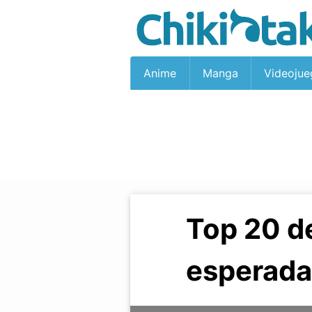
Anime
Manga
Videojue
Top 20 d
esperada