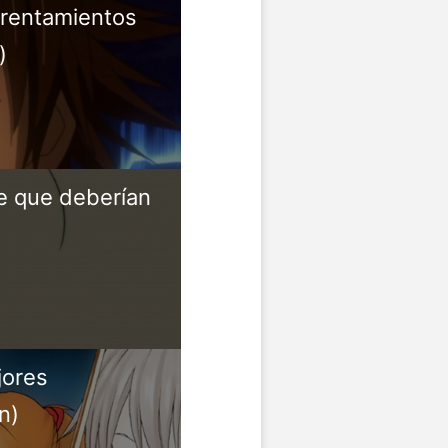
frentamientos
)
me que deberían
jores
n)