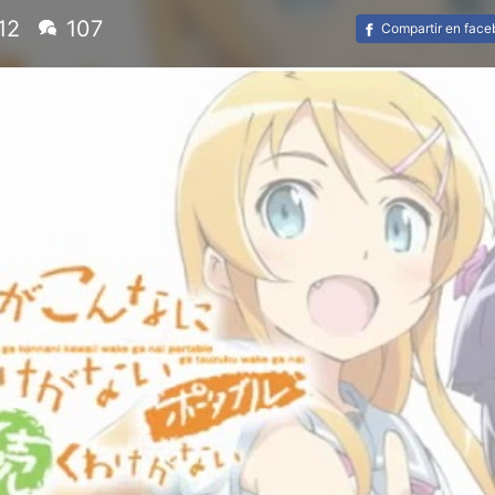
12
107
Compartir en fac