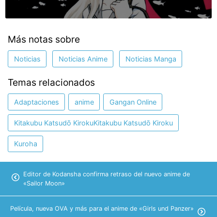
Más notas sobre
Noticias
Noticias Anime
Noticias Manga
Temas relacionados
Adaptaciones
anime
Gangan Online
Kitakubu Katsudō KirokuKitakubu Katsudō Kiroku
Kuroha
Editor de Kodansha confirma retraso del nuevo anime de
«Sailor Moon»
Película, nueva OVA y más para el anime de «Girls und Panzer»