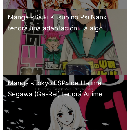
Manga «Saiki Kusuo no Psi Nan»
tendrá una adaptación… a algo
Manga «Tokyo ESP» de Hajime
Segawa (Ga-Rei) tendrá Anime