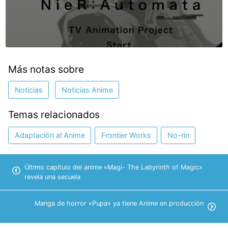
Más notas sobre
Noticias
Noticias Anime
Temas relacionados
Adaptación al Anime
Frontier Works
No-rin
Último capítulo del anime «Magi- The Labyrinth of Magic»
revela una secuela
Manga de horror «Pupa» ya tiene Anime en producción