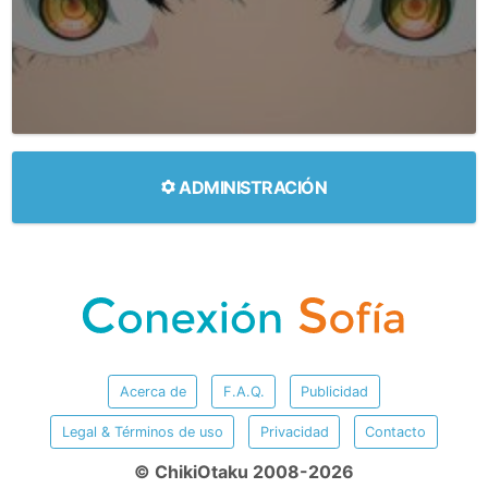
ADMINISTRACIÓN
Acerca de
F.A.Q.
Publicidad
Legal & Términos de uso
Privacidad
Contacto
© ChikiOtaku 2008-2026