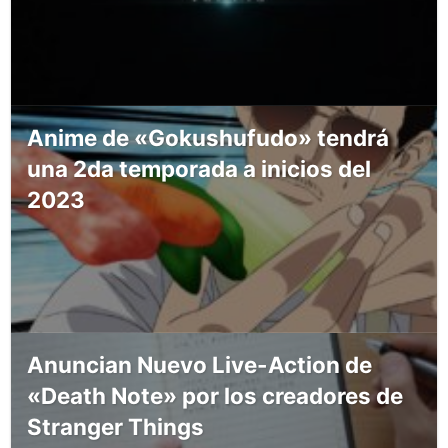
Anime de «Gokushufudo» tendrá
una 2da temporada a inicios del
2023
Anuncian Nuevo Live-Action de
«Death Note» por los creadores de
Stranger Things