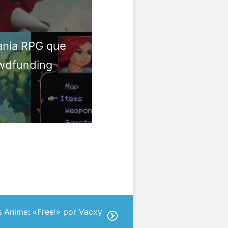
ania RPG que
owdfunding
s Anime: «Free!» por Vacxy