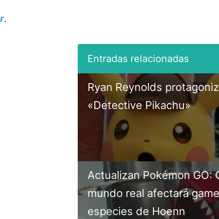
r
.
Ryan Reynolds protagoniza
«Detective Pikachu»
Actualizan Pokémon GO: C
mundo real afectará gamep
especies de Hoenn