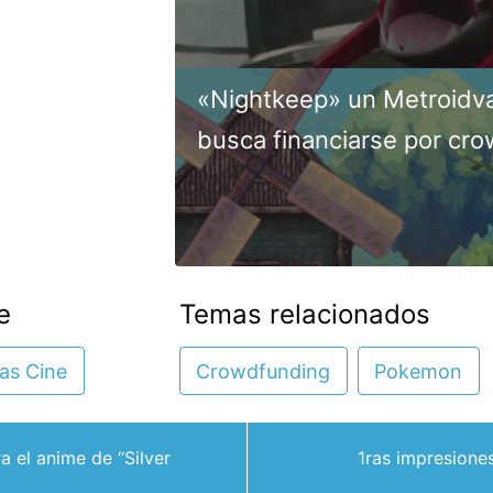
«Nightkeep» un Metroidv
busca financiarse por cr
e
Temas relacionados
ias Cine
Crowdfunding
Pokemon
a el anime de “Silver
1ras impresione