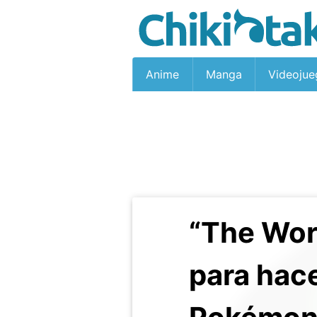
Anime
Manga
Videojue
“The Wor
para hace