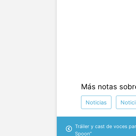
Más notas sobr
Noticias
Notic
Tráiler y cast de voces par
Spoon”