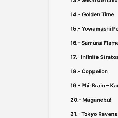
13.- Sekai de Ichi
14.- Golden Time
15.- Yowamushi P
16.- Samurai Flam
17.- Infinite Strato
18.- Coppelion
19.- Phi-Brain – K
20.- Maganebu!
21.- Tokyo Ravens