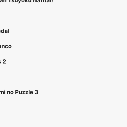
ban Tsuyoku Naritai!
edal
enco
s 2
ami no Puzzle 3