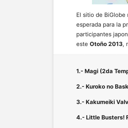
El sitio de BiGlob
esperada para la 
participantes japo
este
Otoño 2013
,
1.- Magi (2da Tem
2.- Kuroko no Bas
3.- Kakumeiki Val
4.- Little Busters! 