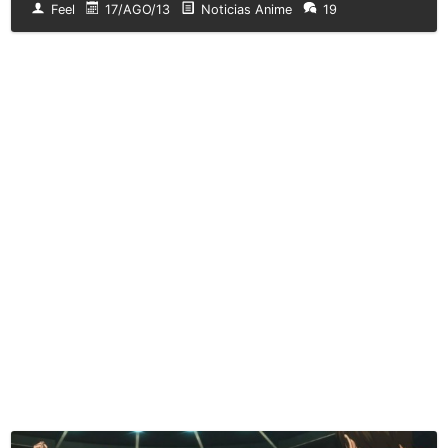
Feel
17/AGO/13
Noticias Anime
19