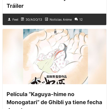
Tráiler
Feel
30/AGO/13
Noticias Anime
12
Película “Kaguya-hime no
Monogatari” de Ghibli ya tiene fecha