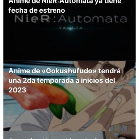
Anime de NieR:Automata ya tiene
fecha de estreno
Anime de «Gokushufudo» tendrá
una 2da temporada a inicios del
2023