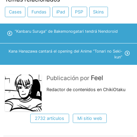
Cases
Fundas
iPad
PSP
Skins
“Kanbaru Suruga” de Bakemonogatari tendrá Nendoroid
Kana Hanazawa cantará el opening del Anime “Tonari no Seki-
kun”
Feel
Publicación por
Redactor de contenidos en ChikiOtaku
2732 artículos
Mi sitio web