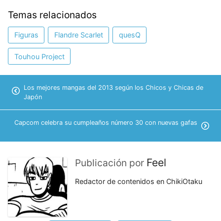
Temas relacionados
Figuras
Flandre Scarlet
quesQ
Touhou Project
Los mejores mangas del 2013 según los Chicos y Chicas de
Japón
Capcom celebra su cumpleaños número 30 con nuevas gafas
Feel
Publicación por
Redactor de contenidos en ChikiOtaku