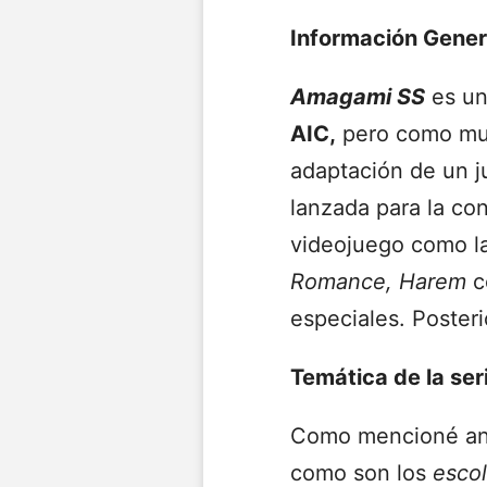
Información Gener
Amagami SS
es un
AIC,
pero como muc
adaptación de un 
lanzada para la co
videojuego como la
Romance,
Harem
co
especiales. Poster
Temática de la ser
Como mencioné ante
como son los
escol