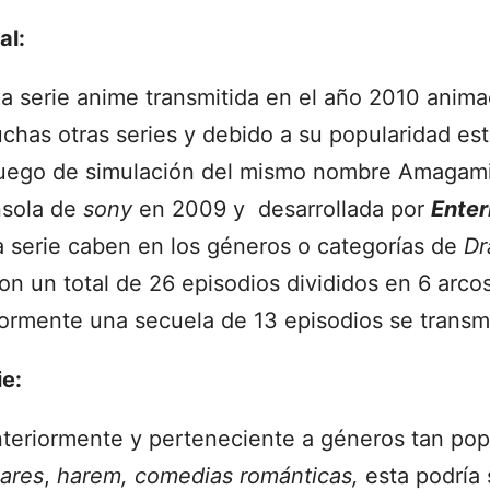
al:
a serie anime transmitida en el año 2010 anima
has otras series y debido a su popularidad est
juego de simulación del mismo nombre Amagami
nsola de
sony
en 2009 y desarrollada por
Enter
 serie caben en los géneros o categorías de
Dr
n un total de 26 episodios divididos en 6 arcos
iormente una secuela de 13 episodios se transmi
ie:
riormente y perteneciente a géneros tan popu
ares
,
harem,
comedias románticas,
esta podría 