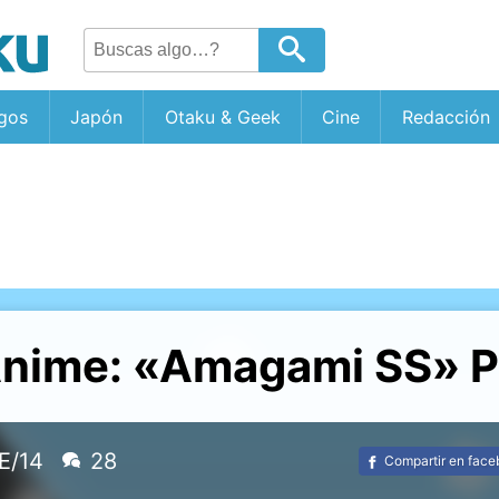
gos
Japón
Otaku & Geek
Cine
Redacción
nime: «Amagami SS» 
E/14
28
Compartir en fac