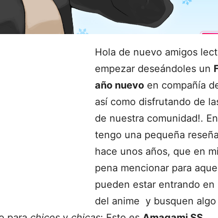
Hola de nuevo amigos lect
empezar deseándoles un
año nuevo
en compañía de 
así como disfrutando de l
de nuestra comunidad!. En
tengo una pequeña reseña
hace unos años, que en mi 
pena mencionar para aque
pueden estar entrando en 
del anime y busquen algo l
o para
chicos
y
chicas
; Esto es
Amagami SS.