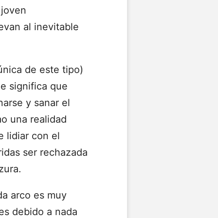
 joven
evan al inevitable
única de este tipo)
ue significa que
narse y sanar el
mo una realidad
 lidiar con el
ridas ser rechazada
zura.
da arco es muy
 es debido a nada